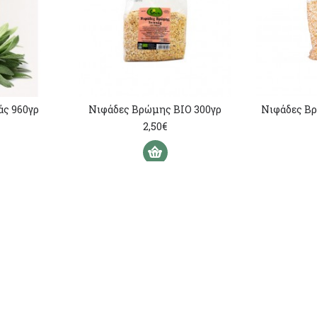
άς 960γρ
Νιφάδες Βρώμης ΒΙΟ 300γρ
2,50€