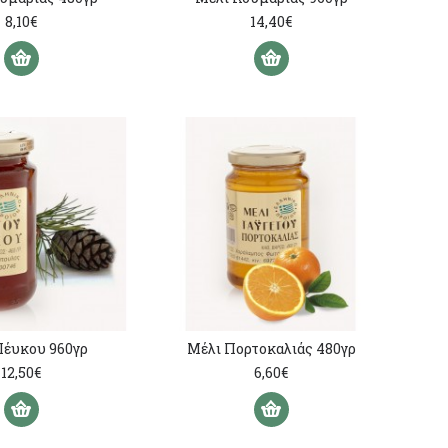
8,10€
14,40€
Πέυκου 960γρ
Μέλι Πορτοκαλιάς 480γρ
12,50€
6,60€