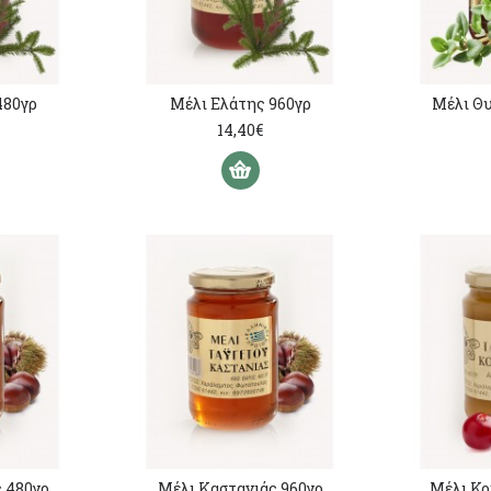
480γρ
Μέλι Ελάτης 960γρ
Μέλι Θυ
14,40€
 480γρ
Μέλι Καστανιάς 960γρ
Μέλι Κο