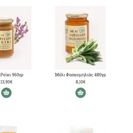
Ρείκι 960γρ
Μέλι Φασκομηλιάς 480γρ
13,90€
8,10€