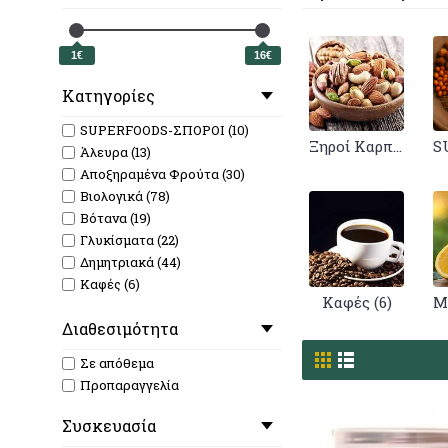
1€
16€
Κατηγορίες
SUPERFOODS-ΣΠΟΡΟΙ (10)
Ξηροί Καρποί (50)
Άλευρα (13)
Αποξηραμένα Φρούτα (30)
Βιολογικά (78)
Βότανα (19)
Γλυκίσματα (22)
Δημητριακά (44)
Καφές (6)
Καφές (6)
Μέλι-Αλείμματα (68)
Διαθεσιμότητα
Μπάρες Δημητριακών (2)
Μπαχαρικά (87)
Σε απόθεμα
Ξηροί Καρποί (50)
Προπαραγγελία
Όσπρια (33)
Ροφήματα (22)
Συσκευασία
Τσάγια (11)