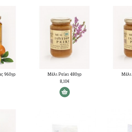
ς 960γρ
Μέλι Ρείκι 480γρ
Μέλι 
8,10€