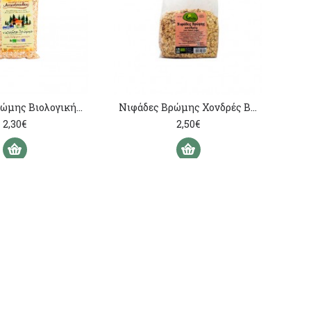
Νιφάδες Βρώμης Βιολογικής Γεωργίας Αγρόκτημα Αντωνόπουλος 300γρ
Νιφάδες Βρώμης Χονδρές ΒΙΟ 250γρ
2,30€
2,50€