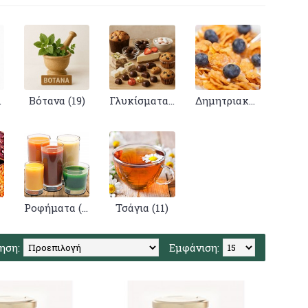
78)
Βότανα (19)
Γλυκίσματα (22)
Δημητριακά (44)
Ροφήματα (22)
Τσάγια (11)
ηση:
Εμφάνιση: