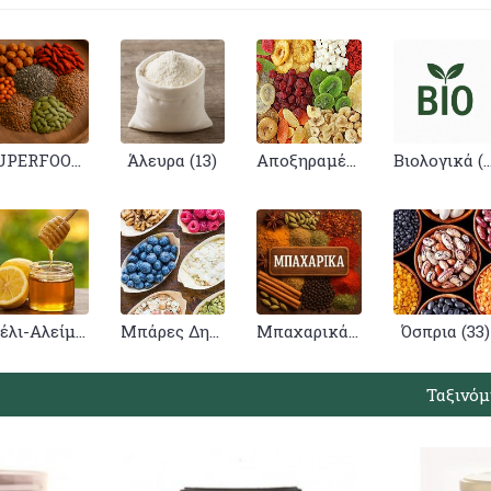
SUPERFOODS-ΣΠΟΡΟΙ (10)
Άλευρα (13)
Αποξηραμένα Φρούτα (30)
Βιολογικά (
Μέλι-Αλείμματα (68)
Μπάρες Δημητριακών (2)
Μπαχαρικά (87)
Όσπρια (33)
Ταξινόμ