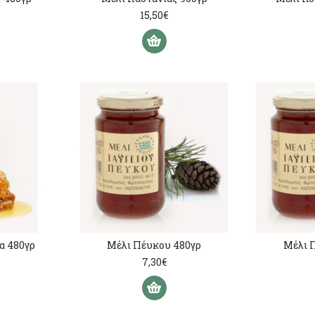
15,50€
α 480γρ
Μέλι Πέυκου 480γρ
Μέλι 
7,30€