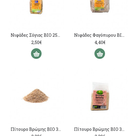
Νιφάδες Σόγιας ΒΙΟ 250γρ
Νιφάδες Φαγόπυρου ΒΙΟ 500γρ
2,50€
4,40€
Πίτουρο Βρώμης ΒΙΟ 300γρ
Πίτουρο Βρώμης ΒΙΟ 300γρ