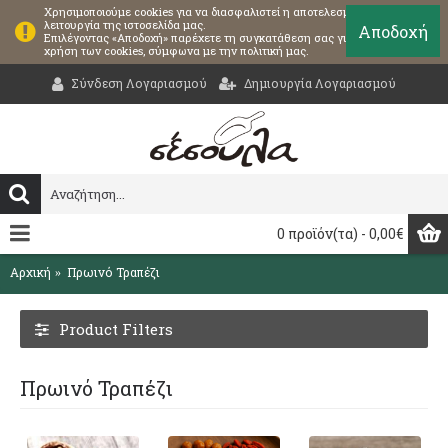
Χρησιμοποιούμε cookies για να διασφαλιστεί η αποτελεσματική
λειτουργία της ιστοσελίδα μας.
Αποδοχή
Επιλέγοντας «Αποδοχή» παρέχετε τη συγκατάθεση σας για τη
χρήση των cookies, σύμφωνα με την πολιτική μας.
Σύνδεση Λογαριασμού
Δημιουργία Λογαριασμού
0 προϊόν(τα) - 0,00€
Αρχική
Πρωινό Τραπέζι
Product Filters
Πρωινό Τραπέζι