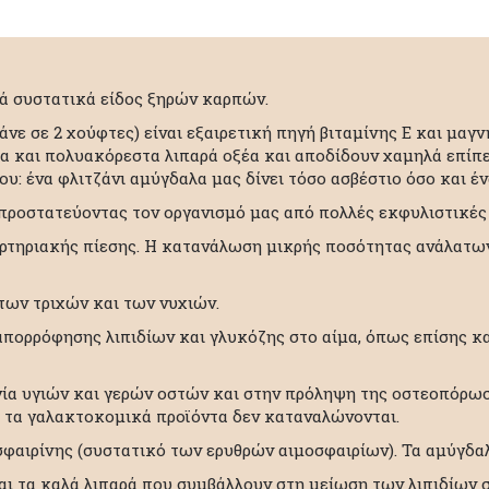
κά συστατικά είδος ξηρών καρπών.
νε σε 2 χούφτες) είναι εξαιρετική πηγή βιταμίνης Ε και μαγ
α και πολυακόρεστα λιπαρά οξέα και αποδίδουν χαμηλά επί
ου: ένα φλιτζάνι αμύγδαλα μας δίνει τόσο ασβέστιο όσο και έ
 προστατεύοντας τον οργανισμό μας από πολλές εκφυλιστικές 
ρτηριακής πίεσης. Η κατανάλωση μικρής ποσότητας ανάλατων
των τριχών και των νυχιών.
ς απορρόφησης λιπιδίων και γλυκόζης στο αίμα, όπως επίσης κ
γία υγιών και γερών οστών και στην πρόληψη της οστεοπόρω
ι τα γαλακτοκομικά προϊόντα δεν καταναλώνονται.
μοσφαιρίνης (συστατικό των ερυθρών αιμοσφαιρίων). Τα αμύγδ
ναι τα καλά λιπαρά που συμβάλλουν στη μείωση των λιπιδίων 