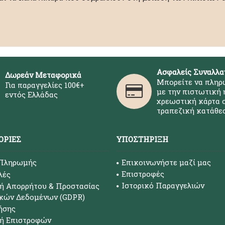
Ασφαλείς Συναλλα
Δωρεάν Μεταφορικά
Μπορείτε να πληρ
Για παραγγελίες 100€+
με την πιστωτική 
εντός Ελλάδας
χρεωστική κάρτα σ
τραπεζική κατάθεσ
ΟΡΊΕΣ
ΥΠΟΣΤΉΡΙΞΗ
 Πληρωμής
Επικοινωνήστε μαζί μας
Επιστροφές
λές
Ιστορικό Παραγγελιών
ή Απορρήτου & Προστασίας
κών Δεδομένων (GDPR)
ήσης
κή Επιστροφών