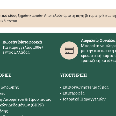
ικά είδος ξηρών καρπών. Αποτελούν άριστη πηγή βιταμίνης Ε και πηγ
ικό ποτού.
Ασφαλείς Συναλλα
Δωρεάν Μεταφορικά
Μπορείτε να πληρ
Για παραγγελίες 100€+
με την πιστωτική 
εντός Ελλάδας
χρεωστική κάρτα σ
τραπεζική κατάθεσ
ΟΡΊΕΣ
ΥΠΟΣΤΉΡΙΞΗ
 Πληρωμής
Επικοινωνήστε μαζί μας
Επιστροφές
λές
Ιστορικό Παραγγελιών
ή Απορρήτου & Προστασίας
κών Δεδομένων (GDPR)
ήσης