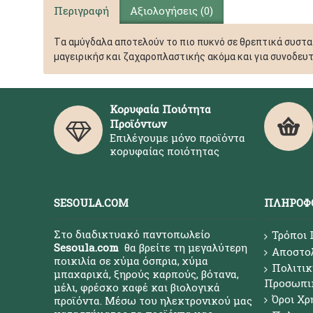
Περιγραφή
Αξιολογήσεις (0)
Tα αμύγδαλα αποτελούν το πιο πυκνό σε θρεπτικά συστατ
μαγειρικήσ και ζαχαροπλαστικής ακόμα και για συνοδευτ
Κορυφαία Ποιότητα
Προϊόντων
Επιλέγουμε μόνο προϊόντα
κορυφαίας ποιότητας
SESOULA.COM
ΠΛΗΡΟΦ
Στο διαδικτυακό παντοπωλείο
Τρόποι
Sesoula.com
θα βρείτε τη μεγαλύτερη
Αποστο
ποικιλία σε χύμα όσπρια, χύμα
Πολιτικ
μπαχαρικά, ξηρούς καρπούς, βότανα,
Προσωπι
μέλι, φρέσκο καφέ και βιολογικά
Όροι Χρ
προϊόντα. Μέσω του ηλεκτρονικού μας