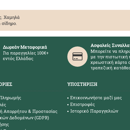
ς. Χαμηλά
 σίδηρο.
Ασφαλείς Συναλλα
Δωρεάν Μεταφορικά
Μπορείτε να πληρ
Για παραγγελίες 100€+
με την πιστωτική 
εντός Ελλάδας
χρεωστική κάρτα σ
τραπεζική κατάθεσ
ΟΡΊΕΣ
ΥΠΟΣΤΉΡΙΞΗ
 Πληρωμής
Επικοινωνήστε μαζί μας
Επιστροφές
λές
Ιστορικό Παραγγελιών
ή Απορρήτου & Προστασίας
κών Δεδομένων (GDPR)
ήσης