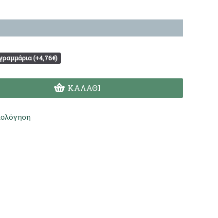
γραμμάρια (+4,76€)
ΚΑΛΆΘΙ
ιολόγηση