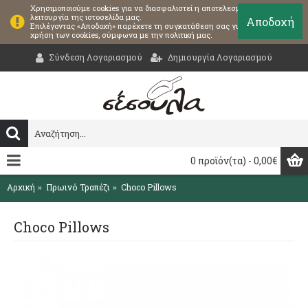
Χρησιμοποιούμε cookies για να διασφαλιστεί η αποτελεσματική
λειτουργία της ιστοσελίδα μας.
Αποδοχή
Επιλέγοντας «Αποδοχή» παρέχετε τη συγκατάθεση σας για τη
χρήση των cookies, σύμφωνα με την πολιτική μας.
Σύνδεση Λογαριασμού
Δημιουργία Λογαριασμού
0 προϊόν(τα) - 0,00€
Αρχική
Πρωινό Τραπέζι
Choco Pillows
Choco Pillows