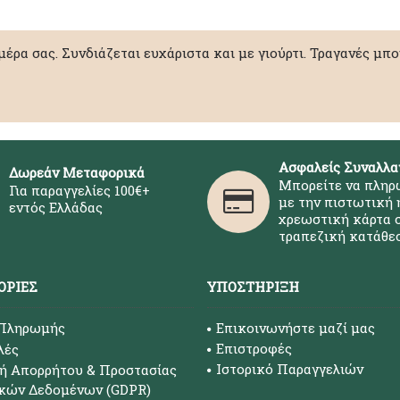
 μέρα σας. Συνδιάζεται ευχάριστα και με γιούρτι. Τραγανές 
Ασφαλείς Συναλλα
Δωρεάν Μεταφορικά
Μπορείτε να πληρ
Για παραγγελίες 100€+
με την πιστωτική 
εντός Ελλάδας
χρεωστική κάρτα σ
τραπεζική κατάθεσ
ΟΡΊΕΣ
ΥΠΟΣΤΉΡΙΞΗ
 Πληρωμής
Επικοινωνήστε μαζί μας
Επιστροφές
λές
Ιστορικό Παραγγελιών
ή Απορρήτου & Προστασίας
κών Δεδομένων (GDPR)