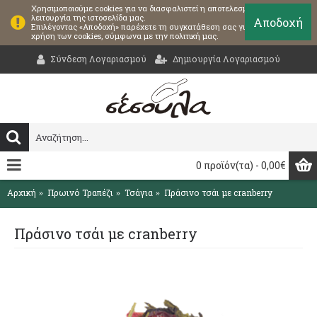
Χρησιμοποιούμε cookies για να διασφαλιστεί η αποτελεσματική
λειτουργία της ιστοσελίδα μας.
Αποδοχή
Επιλέγοντας «Αποδοχή» παρέχετε τη συγκατάθεση σας για τη
χρήση των cookies, σύμφωνα με την πολιτική μας.
Σύνδεση Λογαριασμού
Δημιουργία Λογαριασμού
0 προϊόν(τα) - 0,00€
Αρχική
Πρωινό Τραπέζι
Τσάγια
Πράσινο τσάι με cranberry
Πράσινο τσάι με cranberry