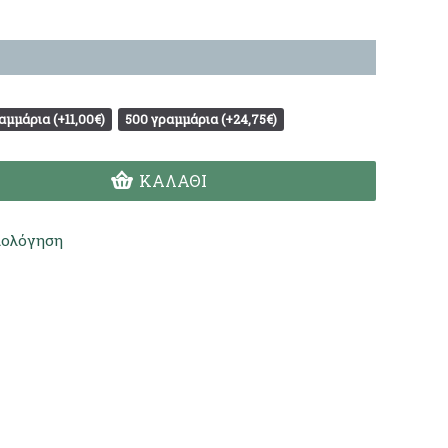
αμμάρια (+11,00€)
500 γραμμάρια (+24,75€)
ΚΑΛΆΘΙ
ιολόγηση