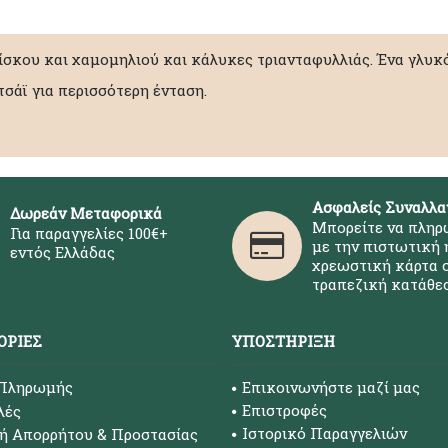
ίσκου και χαμομηλιού και κάλυκες τριανταφυλλιάς. Ένα γλυκ
σάϊ για περισσότερη ένταση.
Ασφαλείς Συναλλα
Δωρεάν Μεταφορικά
Μπορείτε να πληρ
Για παραγγελίες 100€+
με την πιστωτική 
εντός Ελλάδας
χρεωστική κάρτα σ
τραπεζική κατάθεσ
ΟΡΊΕΣ
ΥΠΟΣΤΉΡΙΞΗ
 Πληρωμής
Επικοινωνήστε μαζί μας
Επιστροφές
λές
Ιστορικό Παραγγελιών
ή Απορρήτου & Προστασίας